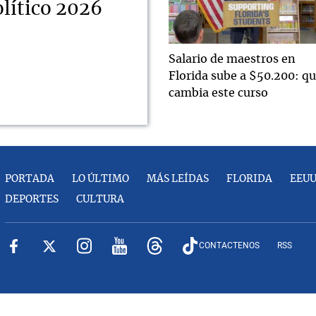
lítico 2026
Salario de maestros en
Florida sube a $50.200: q
cambia este curso
PORTADA
LO ÚLTIMO
MÁS LEÍDAS
FLORIDA
EEU
DEPORTES
CULTURA
CONTACTENOS
RSS