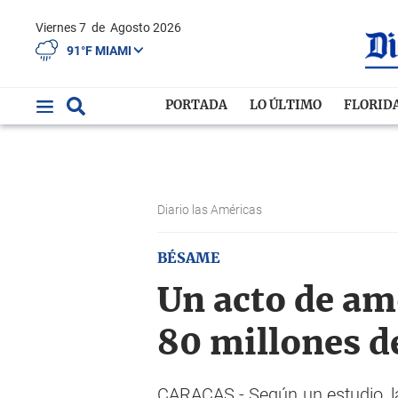
Viernes 7
de
Agosto 2026
91°F MIAMI
PORTADA
LO ÚLTIMO
FLORID
Diario las Américas
BÉSAME
Un acto de am
80 millones d
CARACAS.- Según un estudio, la