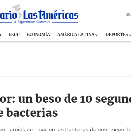
SI
A
EEUU
ECONOMÍA
AMÉRICA LATINA
DEPORTES
or: un beso de 10 segu
e bacterias
s parejas comparten las bacterias de sus bocas -ha