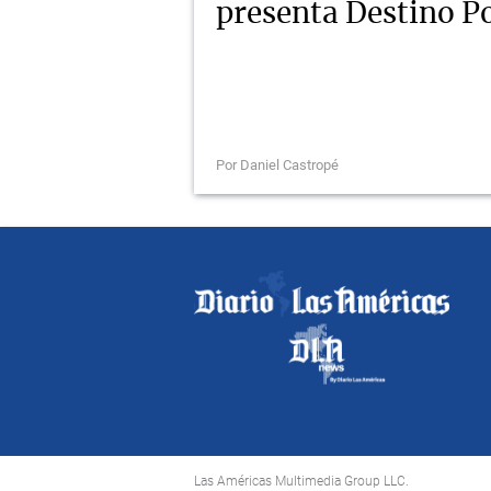
presenta Destino Po
Por Daniel Castropé
Las Américas Multimedia Group LLC.