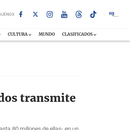
GUENOS
CULTURA
MUNDO
CLASIFICADOS
ndos transmite
sta 80 millones de ellas- en un