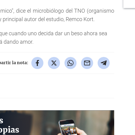
ámico", dice el microbiólogo del TNO (organismo
y principal autor del estudio, Remco Kort.
 que cuando uno decida dar un beso ahora sea
tá dando amor.
rtir la nota:
s
opias