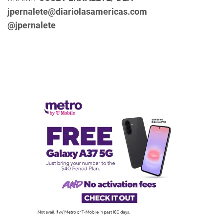
jpernalete@diariolasamericas.com
@jpernalete