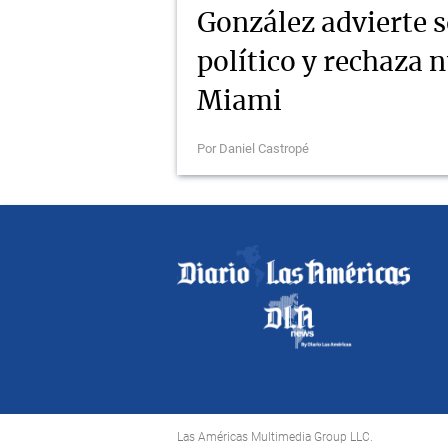
González advierte 
político y rechaza 
Miami
Por Daniel Castropé
Las Américas Multimedia Group LLC.