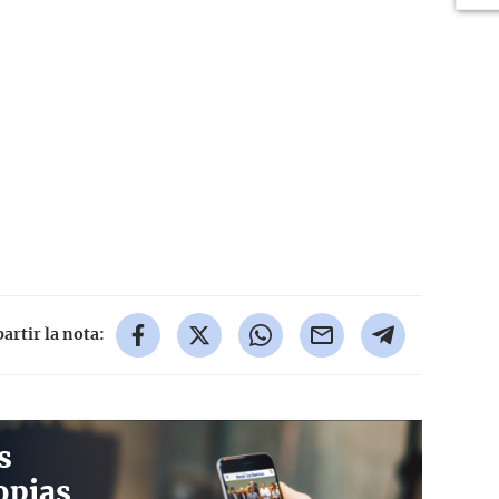
rtir la nota:
s
opias