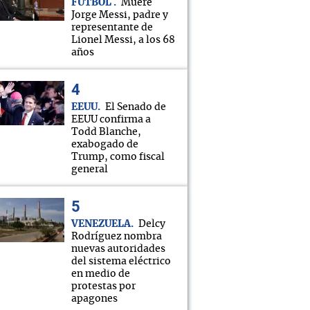
FÚTBOL
Muere
Jorge Messi, padre y
representante de
Lionel Messi, a los 68
años
EEUU
El Senado de
EEUU confirma a
Todd Blanche,
exabogado de
Trump, como fiscal
general
VENEZUELA
Delcy
Rodríguez nombra
nuevas autoridades
del sistema eléctrico
en medio de
protestas por
apagones