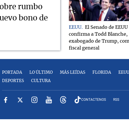
sobre rumbo
nuevo bono de
EEUU
El Senado de EEUU
confirma a Todd Blanche,
exabogado de Trump, co
fiscal general
PORTADA
LO ÚLTIMO
MÁS LEÍDAS
FLORIDA
EEU
DEPORTES
CULTURA
CONTACTENOS
RSS