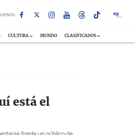
GUENOS
CULTURA
MUNDO
CLASIFICADOS
í está el
entarse frente un público de