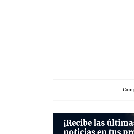
Compa
¡Recibe las última
noticias en tus pr