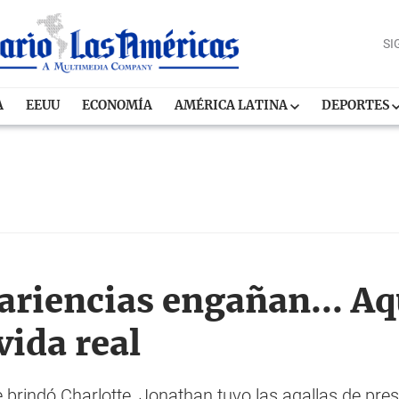
SI
A
EEUU
ECONOMÍA
AMÉRICA LATINA
DEPORTES
riencias engañan... Aqu
vida real
 brindó Charlotte, Jonathan tuvo las agallas de pres