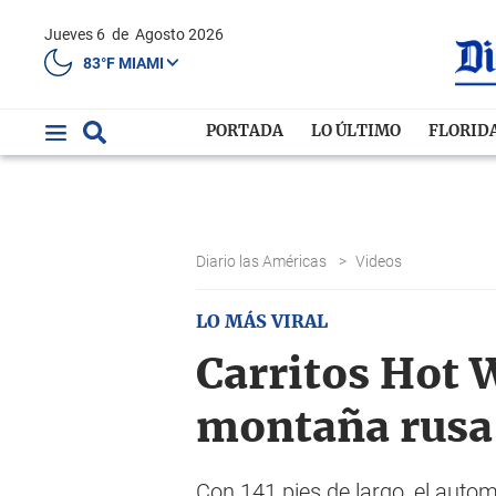
Jueves 6
de
Agosto 2026
83°F MIAMI
PORTADA
LO ÚLTIMO
FLORID
Diario las Américas
>
Videos
LO MÁS VIRAL
Carritos Hot 
montaña rusa
Con 141 pies de largo, el auto