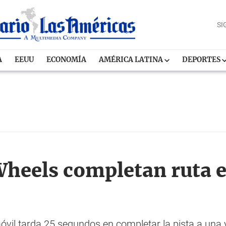
SI
A
EEUU
ECONOMÍA
AMÉRICA LATINA
DEPORTES
Wheels completan ruta e
móvil tarda 25 segundos en completar la pista a una