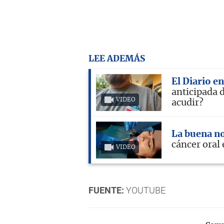
LEE ADEMÁS
El Diario e
anticipada 
VIDEO
acudir?
La buena no
cáncer oral
VIDEO
FUENTE:
YOUTUBE