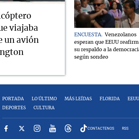
icóptero
ue viajaba
ENCUESTA
Venezolanos
e un avión
esperan que EEUU reafirm
su respaldo a la democraci
ington
según sondeo
PORTADA
LO ÚLTIMO
MÁS LEÍDAS
FLORIDA
EEU
DEPORTES
CULTURA
CONTACTENOS
RSS