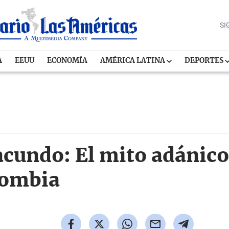
SI
A
EEUU
ECONOMÍA
AMÉRICA LATINA
DEPORTES
acundo: El mito adánico
lombia