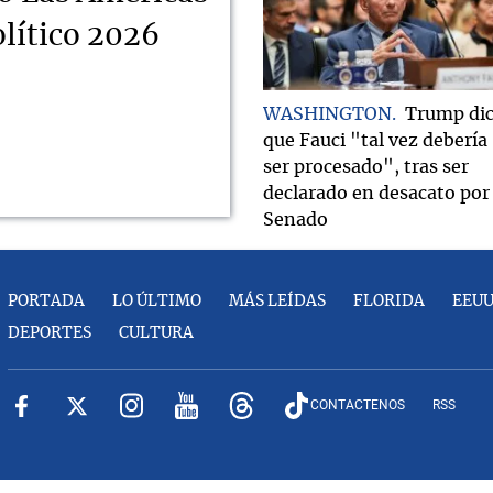
lítico 2026
WASHINGTON
Trump di
que Fauci "tal vez debería
ser procesado", tras ser
declarado en desacato por 
Senado
PORTADA
LO ÚLTIMO
MÁS LEÍDAS
FLORIDA
EEU
DEPORTES
CULTURA
CONTACTENOS
RSS