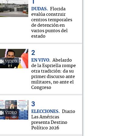
DUDAS
Florida
evalúa construir
centros temporales
de detención en
varios puntos del
estado
EN VIVO
Abelardo
VIDEO
de la Espriella rompe
otra tradición: da su
primer discurso ante
militares, no ante el
Congreso
ELECCIONES
Diario
VIDEO
Las Américas
presenta Destino
Político 2026