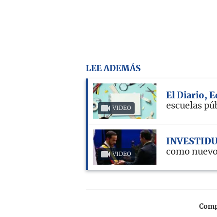
LEE ADEMÁS
El Diario, 
escuelas pú
VIDEO
INVESTID
como nuevo
VIDEO
Compa