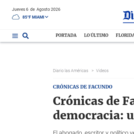
Jueves 6
de
Agosto 2026
85°F MIAMI
PORTADA
LO ÚLTIMO
FLORID
Diario las Américas
>
Videos
CRÓNICAS DE FACUNDO
Crónicas de Fa
democracia: u
El abogado, escritor y político