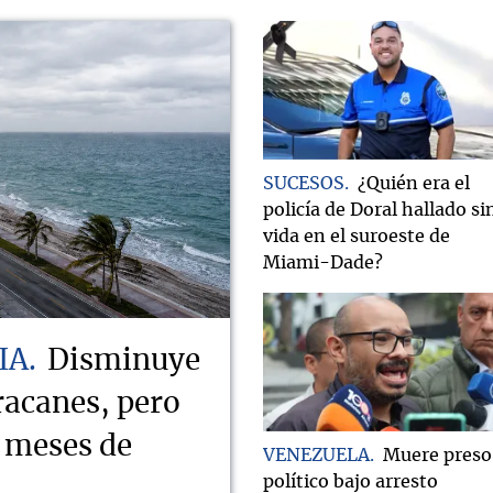
SUCESOS
¿Quién era el
policía de Doral hallado si
vida en el suroeste de
Miami-Dade?
IA
Disminuye
racanes, pero
s meses de
VENEZUELA
Muere preso
político bajo arresto