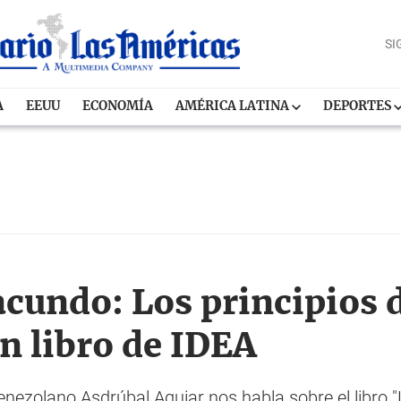
SI
A
EEUU
ECONOMÍA
AMÉRICA LATINA
DEPORTES
cundo: Los principios d
n libro de IDEA
 venezolano Asdrúbal Aguiar nos habla sobre el libro 