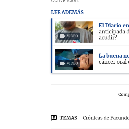
Convención.
LEE ADEMÁS
El Diario e
anticipada 
VIDEO
acudir?
La buena no
cáncer oral
VIDEO
Compa
TEMAS
Crónicas de Facund