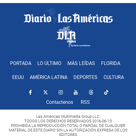
PORTADA
LO ÚLTIMO
MÁS LEÍDAS
FLORIDA
EEUU
AMÉRICA LATINA
DEPORTES
CULTURA
Contactenos
RSS
Las Américas Multimedia Group LLC.
TODOS LOS DERECHOS RESERVADOS 2016-06-13
PROHIBIDA LA REPRODUCCIÓN TOTAL O PARCIAL DE CUALQUIER
MATERIAL DE ESTE DIARIO SIN LA AUTORIZACIÓN EXPRESA DE LOS
EDITORES