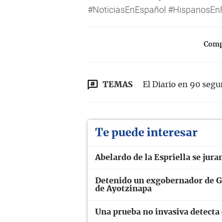
#NoticiasEnEspañol #HispanosEnF
Compa
TEMAS
El Diario en 90 seg
Te puede interesar
Abelardo de la Espriella se ju
Detenido un exgobernador de Gu
de Ayotzinapa
Una prueba no invasiva detecta 