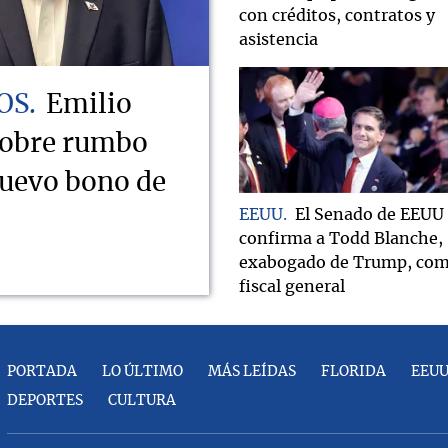
con créditos, contratos y
asistencia
OS
Emilio
sobre rumbo
nuevo bono de
EEUU
El Senado de EEUU
confirma a Todd Blanche,
exabogado de Trump, co
fiscal general
PORTADA
LO ÚLTIMO
MÁS LEÍDAS
FLORIDA
EEU
DEPORTES
CULTURA