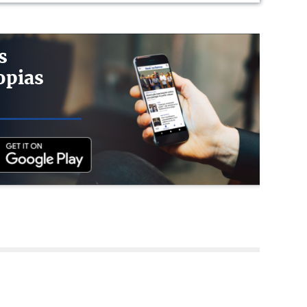
s
opias