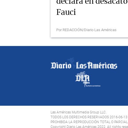
declara en desacat
Fauci
Por REDACCIÓN/Diario Las Américas
Las Américas Multimedia Group LLC.
TODOS LOS DERECHOS RESERVADOS 2016-06-13
PROHIBIDA LA REPRODUCCIÓN TOTAL O PARCIAL 
Copyright Diario Las Américas 2022. All rights res