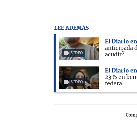
LEE ADEMÁS
El Diario e
anticipada 
VIDEO
acudir?
El Diario e
23% en bene
VIDEO
federal
Compa