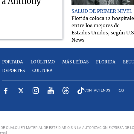
o a Anthony
SALUD DE PRIMER NIVEL
Florida coloca 12 hospital
entre los mejores de
Estados Unidos, según U.S
News
PORTADA
LO ÚLTIMO
MÁS LEÍDAS
FLORIDA
EEU
DEPORTES
CULTURA
CONTACTENOS
RSS
DE CUALQUIER MATERIAL DE ESTE DIARIO SIN LA AUTORIZACIÓN EXPRESA DE L
erved