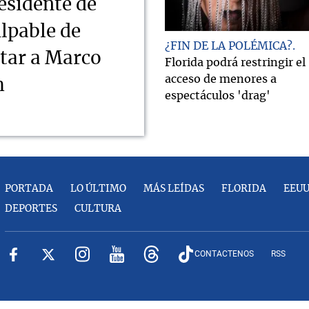
esidente de
lpable de
¿FIN DE LA POLÉMICA?
tar a Marco
Florida podrá restringir el
acceso de menores a
m
espectáculos 'drag'
PORTADA
LO ÚLTIMO
MÁS LEÍDAS
FLORIDA
EEU
DEPORTES
CULTURA
CONTACTENOS
RSS