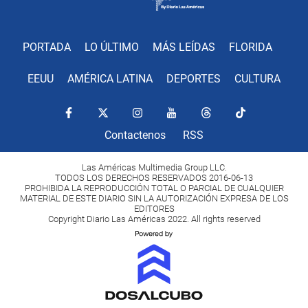
PORTADA
LO ÚLTIMO
MÁS LEÍDAS
FLORIDA
EEUU
AMÉRICA LATINA
DEPORTES
CULTURA
Contactenos
RSS
Las Américas Multimedia Group LLC.
TODOS LOS DERECHOS RESERVADOS 2016-06-13
PROHIBIDA LA REPRODUCCIÓN TOTAL O PARCIAL DE CUALQUIER
MATERIAL DE ESTE DIARIO SIN LA AUTORIZACIÓN EXPRESA DE LOS
EDITORES
Copyright Diario Las Américas 2022. All rights reserved