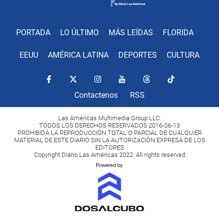
PORTADA
LO ÚLTIMO
MÁS LEÍDAS
FLORIDA
EEUU
AMÉRICA LATINA
DEPORTES
CULTURA
Contactenos
RSS
Las Américas Multimedia Group LLC.
TODOS LOS DERECHOS RESERVADOS 2016-06-13
PROHIBIDA LA REPRODUCCIÓN TOTAL O PARCIAL DE CUALQUIER
MATERIAL DE ESTE DIARIO SIN LA AUTORIZACIÓN EXPRESA DE LOS
EDITORES
Copyright Diario Las Américas 2022. All rights reserved