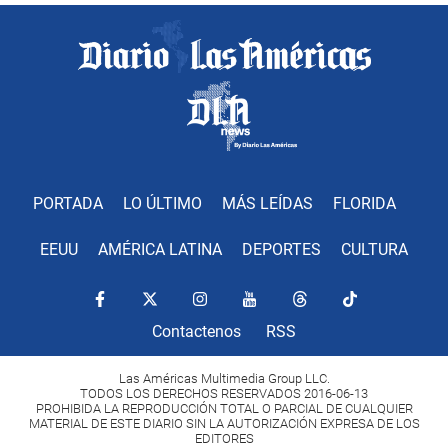
PORTADA
LO ÚLTIMO
MÁS LEÍDAS
FLORIDA
EEUU
AMÉRICA LATINA
DEPORTES
CULTURA
Contactenos
RSS
Las Américas Multimedia Group LLC.
TODOS LOS DERECHOS RESERVADOS 2016-06-13
PROHIBIDA LA REPRODUCCIÓN TOTAL O PARCIAL DE CUALQUIER
MATERIAL DE ESTE DIARIO SIN LA AUTORIZACIÓN EXPRESA DE LOS
EDITORES