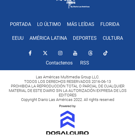
PORTADA
LO ÚLTIMO
MÁS LEÍDAS
FLORIDA
EEUU
AMÉRICA LATINA
DEPORTES
CULTURA
Contactenos
RSS
Las Américas Multimedia Group LLC.
TODOS LOS DERECHOS RESERVADOS 2016-06-13
PROHIBIDA LA REPRODUCCIÓN TOTAL O PARCIAL DE CUALQUIER
MATERIAL DE ESTE DIARIO SIN LA AUTORIZACIÓN EXPRESA DE LOS
EDITORES
Copyright Diario Las Américas 2022. All rights reserved