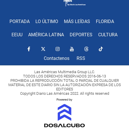
PORTADA
LO ÚLTIMO
MÁS LEÍDAS
FLORIDA
EEUU
AMÉRICA LATINA
DEPORTES
CULTURA
Contactenos
RSS
Las Américas Multimedia Group LLC.
TODOS LOS DERECHOS RESERVADOS 2016-06-13
PROHIBIDA LA REPRODUCCIÓN TOTAL O PARCIAL DE CUALQUIER
MATERIAL DE ESTE DIARIO SIN LA AUTORIZACIÓN EXPRESA DE LOS
EDITORES
Copyright Diario Las Américas 2022. All rights reserved