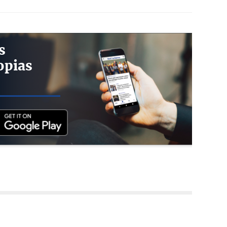
s
opias