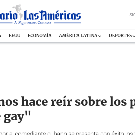
SI
A
EEUU
ECONOMÍA
AMÉRICA LATINA
DEPORTES
nos hace reír sobre los 
e gay"
 por el comediante cubano se presenta con éxito los