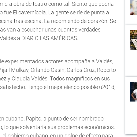
rimera obra de teatro como tal. Siento que podría
fue El cavernícola. La gente se ríe de punta a
cena tras escena. La recomiendo de corazón. Se
demás van a escuchar unas cuantas verdades
 Valdés a DIARIO LAS AMÉRICAS.
 de experimentados actores acompaña a Valdés,
ijail Mulkay, Orlando Casín, Carlos Cruz, Roberto
hez y Claudia Valdés. Todos magníficos en sus
satisfecho. Tengo el mejor elenco posible u201d,
ven cubano, Papito, a punto de ser nombrado
ro, lo que solventaría sus problemas económicos.
 el gobierno cubano, en un golpe de efecto para