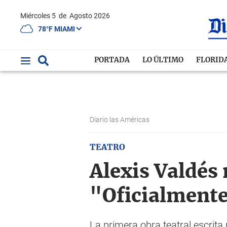
Miércoles 5
de
Agosto 2026
78°F MIAMI
PORTADA
LO ÚLTIMO
FLORID
Diario las Américas
TEATRO
Alexis Valdés 
"Oficialment
La primera obra teatral escrita