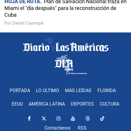
HOJA DE RUTA
Plan de Salvación Nacional traza en
Miami el "día después" para la reconstrucción de
Cuba
Por Daniel Castropé
PORTADA
LO ÚLTIMO
MÁS LEÍDAS
FLORIDA
EEUU
AMÉRICA LATINA
DEPORTES
CULTURA
Contactenos
RSS