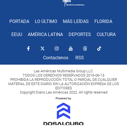
PORTADA
LO ÚLTIMO
MÁS LEÍDAS
FLORIDA
EEUU
AMÉRICA LATINA
DEPORTES
CULTURA
Contactenos
RSS
Las Américas Multimedia Group LLC.
TODOS LOS DERECHOS RESERVADOS 2016-06-13
PROHIBIDA LA REPRODUCCIÓN TOTAL O PARCIAL DE CUALQUIER
MATERIAL DE ESTE DIARIO SIN LA AUTORIZACIÓN EXPRESA DE LOS
EDITORES
Copyright Diario Las Américas 2022. All rights reserved