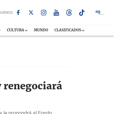
GUENOS
CULTURA
MUNDO
CLASIFICADOS
y renegociará
y le propondrá al Fondo