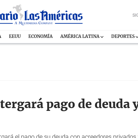
SI
A
EEUU
ECONOMÍA
AMÉRICA LATINA
DEPORTES
tergará pago de deuda 
rgará el pago de su deuda con acreedores privados 