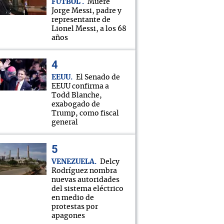
FÚTBOL
Muere
Jorge Messi, padre y
representante de
Lionel Messi, a los 68
años
EEUU
El Senado de
EEUU confirma a
Todd Blanche,
exabogado de
Trump, como fiscal
general
VENEZUELA
Delcy
Rodríguez nombra
nuevas autoridades
del sistema eléctrico
en medio de
protestas por
apagones