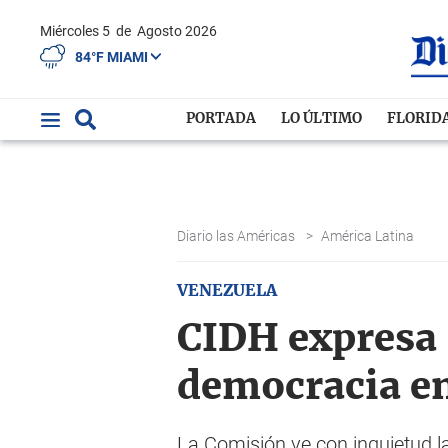
Miércoles 5
de
Agosto 2026
84°F MIAMI
PORTADA
LO ÚLTIMO
FLORID
Diario las Américas
>
América Latina
VENEZUELA
CIDH expresa 
democracia e
La Comisión ve con inquietud la