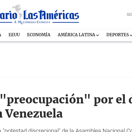
SI
A
EEUU
ECONOMÍA
AMÉRICA LATINA
DEPORTES
"preocupación" por el d
n Venezuela
 "potestad discrecional" de la Asamblea Nacional Co