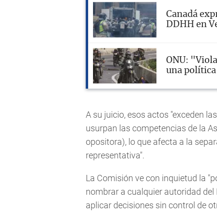
Canadá expr
DDHH en V
ONU: "Viola
una polític
A su juicio, esos actos "exceden l
usurpan las competencias de la A
opositora), lo que afecta a la sep
representativa".
La Comisión ve con inquietud la "po
nombrar a cualquier autoridad del 
aplicar decisiones sin control de o