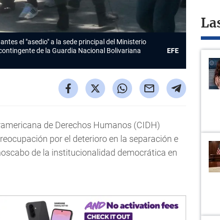
La
ntes el "asedio" a la sede principal del Ministerio
contingente de la Guardia Nacional Bolivariana
EFE
ramericana de Derechos Humanos (CIDH)
reocupación por el deterioro en la separación e
oscabo de la institucionalidad democrática en