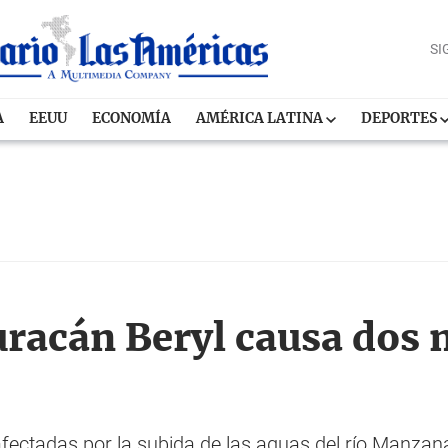
SI
A
EEUU
ECONOMÍA
AMÉRICA LATINA
DEPORTES
uracán Beryl causa dos 
ectadas por la subida de las aguas del río Manzanar