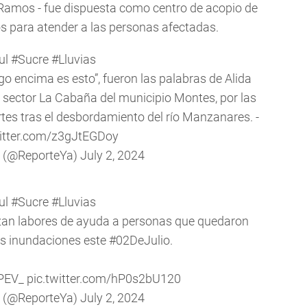
 Ramos - fue dispuesta como centro de acopio de
 para atender a las personas afectadas.
ul
#Sucre
#Lluvias
ngo encima es esto”, fueron las palabras de Alida
l sector La Cabaña del municipio Montes, por las
tes tras el desbordamiento del río Manzanares. -
witter.com/z3gJtEGDoy
a (@ReporteYa)
July 2, 2024
ul
#Sucre
#Lluvias
an labores de ayuda a personas que quedaron
as inundaciones este
#02DeJulio
.
PEV_
pic.twitter.com/hP0s2bU120
a (@ReporteYa)
July 2, 2024