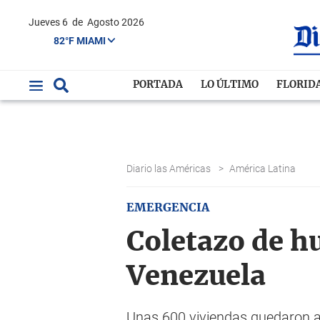
Jueves 6
de
Agosto 2026
82°F MIAMI
PORTADA
LO ÚLTIMO
FLORID
Diario las Américas
>
América Latina
EMERGENCIA
Coletazo de h
Venezuela
Unas 600 viviendas quedaron af