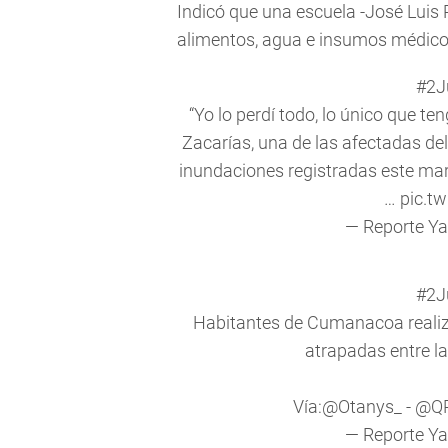
Indicó que una escuela -José Luis
alimentos, agua e insumos médicos
#2J
“Yo lo perdí todo, lo único que te
Zacarías, una de las afectadas de
inundaciones registradas este mar
…
pic.t
— Reporte Y
#2J
Habitantes de Cumanacoa realiz
atrapadas entre l
Vía:
@Otanys_
-
@Q
— Reporte Y