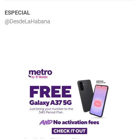
ESPECIAL
@DesdeLaHabana