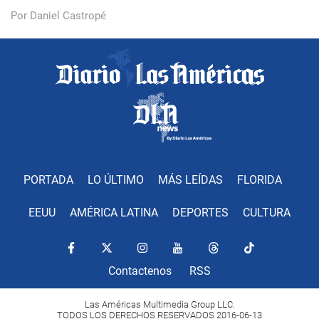
Por Daniel Castropé
PORTADA
LO ÚLTIMO
MÁS LEÍDAS
FLORIDA
EEUU
AMÉRICA LATINA
DEPORTES
CULTURA
Contactenos
RSS
Las Américas Multimedia Group LLC.
TODOS LOS DERECHOS RESERVADOS 2016-06-13