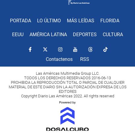
PORTADA
LO ÚLTIMO
MÁS LEÍDAS
FLORIDA
EEUU
AMÉRICA LATINA
DEPORTES
CULTURA
Contactenos
RSS
Las Américas Multimedia Group LLC.
TODOS LOS DERECHOS RESERVADOS 2016-06-13
PROHIBIDA LA REPRODUCCIÓN TOTAL O PARCIAL DE CUALQUIER
MATERIAL DE ESTE DIARIO SIN LA AUTORIZACIÓN EXPRESA DE LOS
EDITORES
Copyright Diario Las Américas 2022. All rights reserved