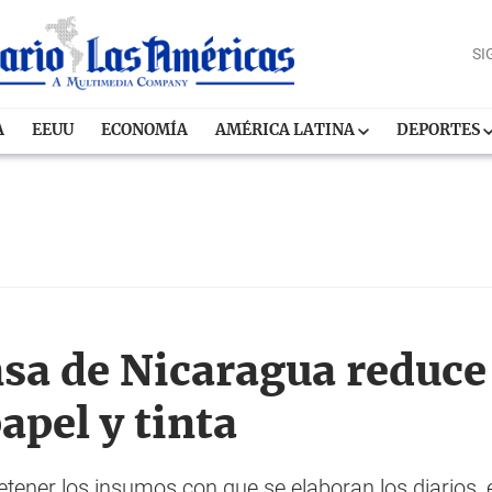
SI
A
EEUU
ECONOMÍA
AMÉRICA LATINA
DEPORTES
nsa de Nicaragua reduce
apel y tinta
tener los insumos con que se elaboran los diarios, e