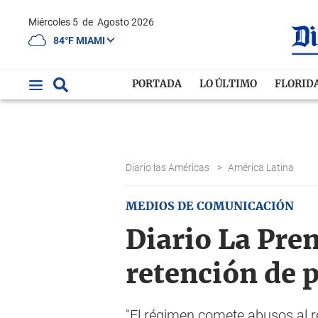
Miércoles 5
de
Agosto 2026
84°F MIAMI
PORTADA
LO ÚLTIMO
FLORID
Diario las Américas
>
América Latina
MEDIOS DE COMUNICACIÓN
Diario La Pre
retención de p
"El régimen comete abusos al re