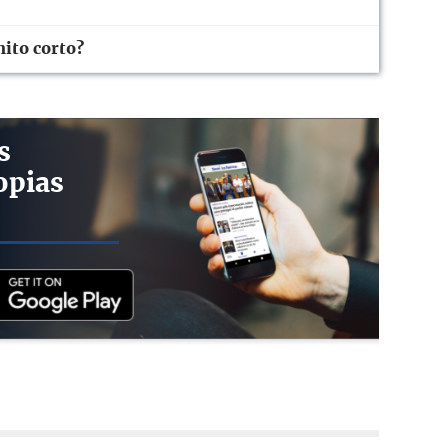
nito corto?
s
opias