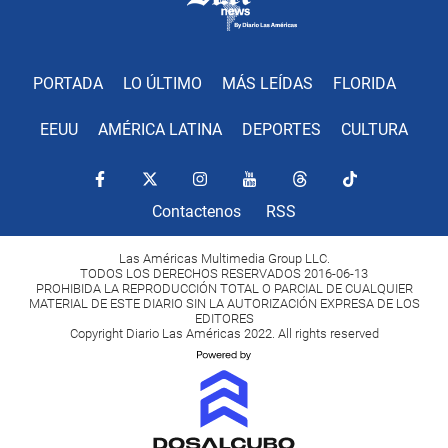
PORTADA
LO ÚLTIMO
MÁS LEÍDAS
FLORIDA
EEUU
AMÉRICA LATINA
DEPORTES
CULTURA
Contactenos
RSS
Las Américas Multimedia Group LLC.
TODOS LOS DERECHOS RESERVADOS 2016-06-13
PROHIBIDA LA REPRODUCCIÓN TOTAL O PARCIAL DE CUALQUIER
MATERIAL DE ESTE DIARIO SIN LA AUTORIZACIÓN EXPRESA DE LOS
EDITORES
Copyright Diario Las Américas 2022. All rights reserved