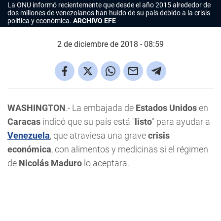
La ONU informó recientemente que desde el año 2015 alrededor de
dos millones de venezolanos han huido de su país debido a la crisis
política y económica.
ARCHIVO EFE
2 de diciembre de 2018 - 08:59
WASHINGTON
.- La embajada de
Estados Unidos
en
Caracas
indicó que su país está "
listo
" para ayudar a
Venezuela
, que atraviesa una grave
crisis
económica
, con alimentos y medicinas si el régimen
de
Nicolás Maduro
lo aceptara.