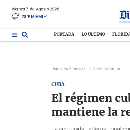
Viernes 7
de
Agosto 2026
78°F MIAMI
PORTADA
LO ÚLTIMO
FLORID
Diario las Américas
>
América Latina
CUBA
El régimen cub
mantiene la r
La comunidad internacional conti