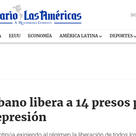
SI
A
EEUU
ECONOMÍA
AMÉRICA LATINA
DEPORTES
ano libera a 14 presos 
epresión
núa exigiendo al régimen la liberación de todos los p