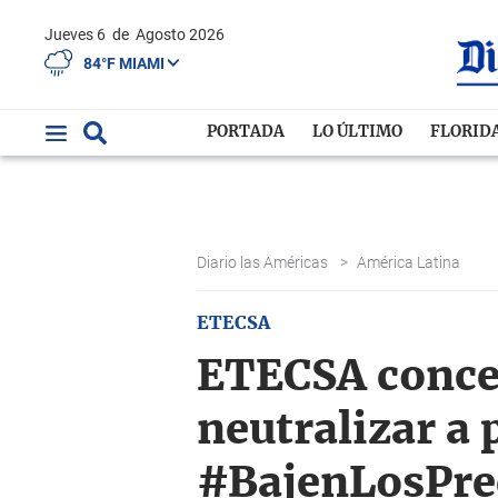
Jueves 6
de
Agosto 2026
84°F MIAMI
PORTADA
LO ÚLTIMO
FLORID
Diario las Américas
>
América Latina
ETECSA
ETECSA conced
neutralizar a
#BajenLosPre