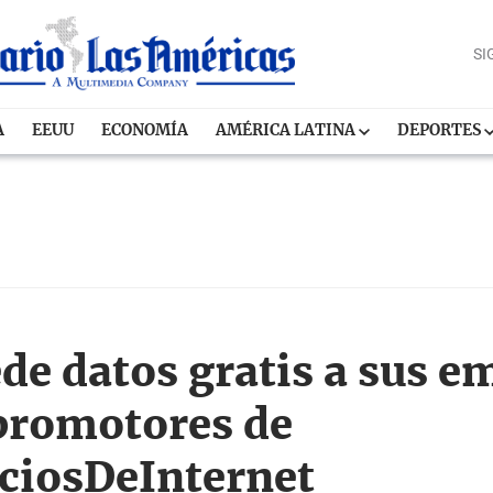
SI
A
EEUU
ECONOMÍA
AMÉRICA LATINA
DEPORTES
e datos gratis a sus e
 promotores de
ciosDeInternet