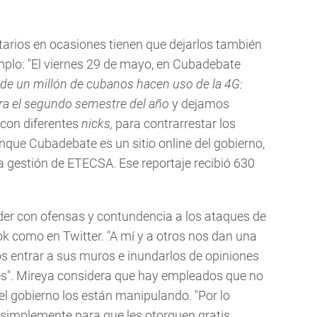
tarios en ocasiones tienen que dejarlos también
mplo: "El viernes 29 de mayo, en Cubadebate
de un millón de cubanos hacen uso
de la 4G:
ra el segundo semestre del año
y dejamos
con diferentes
nicks,
para contrarrestar los
nque Cubadebate es un sitio online del gobierno,
la gestión de ETECSA. Ese reportaje recibió 630
nder con ofensas y contundencia a los ataques de
ok como en Twitter. "A mí y a otros nos dan una
os entrar a sus muros e inundarlos de opiniones
eres". Mireya considera que hay empleados que no
l gobierno los están manipulando. "Por lo
 simplemente para que les otorguen gratis