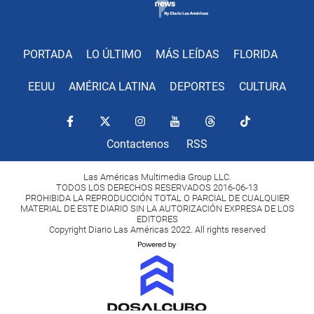
PORTADA
LO ÚLTIMO
MÁS LEÍDAS
FLORIDA
EEUU
AMÉRICA LATINA
DEPORTES
CULTURA
Contactenos
RSS
Las Américas Multimedia Group LLC.
TODOS LOS DERECHOS RESERVADOS 2016-06-13
PROHIBIDA LA REPRODUCCIÓN TOTAL O PARCIAL DE CUALQUIER
MATERIAL DE ESTE DIARIO SIN LA AUTORIZACIÓN EXPRESA DE LOS
EDITORES
Copyright Diario Las Américas 2022. All rights reserved