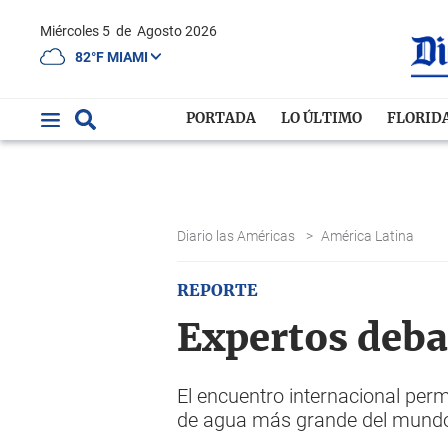
Miércoles 5
de
Agosto 2026
82°F MIAMI
PORTADA
LO ÚLTIMO
FLORID
Diario las Américas
>
América Latina
REPORTE
Expertos deba
El encuentro internacional perm
de agua más grande del mund