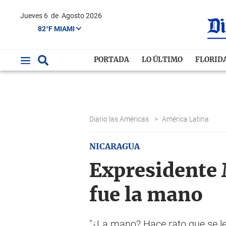
Jueves 6
de
Agosto 2026
82°F MIAMI
PORTADA
LO ÚLTIMO
FLORID
Diario las Américas
>
América Latina
NICARAGUA
Expresidente M
fue la mano
"¿La mano? Hace rato que se le 