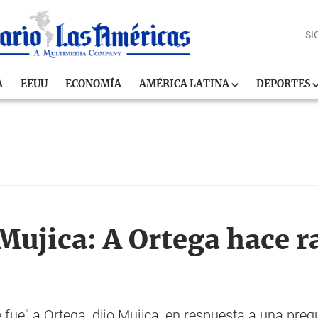
SI
A
EEUU
ECONOMÍA
AMÉRICA LATINA
DEPORTES
ujica: A Ortega hace ra
fue" a Ortega, dijo Mujica, en respuesta a una pregu