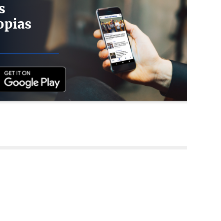
s
opias