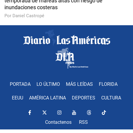
temporada de mareas altas con riesgo de
inundaciones costeras
Por Daniel Castropé
PORTADA
LO ÚLTIMO
MÁS LEÍDAS
FLORIDA
EEUU
AMÉRICA LATINA
DEPORTES
CULTURA
Contactenos
RSS