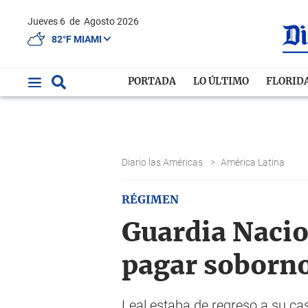
Jueves 6
de
Agosto 2026
82°F MIAMI
PORTADA
LO ÚLTIMO
FLORID
Diario las Américas
>
América Latina
RÉGIMEN
Guardia Nacio
pagar soborn
Leal estaba de regreso a su cas