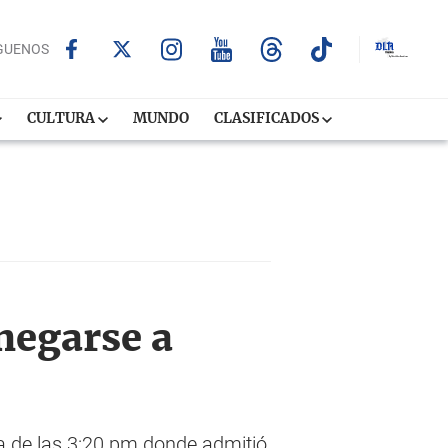
GUENOS
CULTURA
MUNDO
CLASIFICADOS
negarse a
ca de las 3:20 pm donde admitió