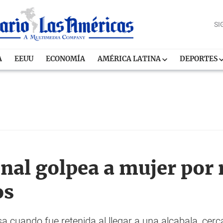
SI
A
EEUU
ECONOMÍA
AMÉRICA LATINA
DEPORTES
nal golpea a mujer por 
os
a cuando fue retenida al llegar a una alcabala, cer