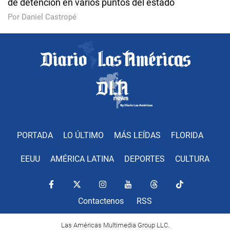
de detención en varios puntos del estado
Por Daniel Castropé
PORTADA
LO ÚLTIMO
MÁS LEÍDAS
FLORIDA
EEUU
AMÉRICA LATINA
DEPORTES
CULTURA
Contactenos
RSS
Las Américas Multimedia Group LLC.