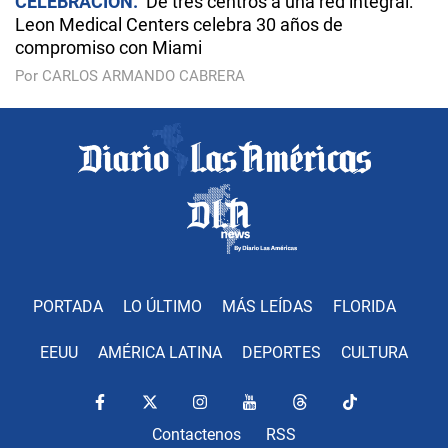
CELEBRACIÓN
De tres centros a una red integral:
Leon Medical Centers celebra 30 años de
compromiso con Miami
Por CARLOS ARMANDO CABRERA
PORTADA
LO ÚLTIMO
MÁS LEÍDAS
FLORIDA
EEUU
AMÉRICA LATINA
DEPORTES
CULTURA
Contactenos
RSS