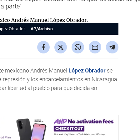
a parte"
ópez Obrador.
AP/Archivo
nte mexicano Andrés Manuel
López Obrador
se
la represión y los encarcelamientos en Nicaragua
ar libertad al pueblo para que decida en