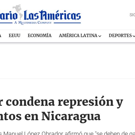
SI
A
EEUU
ECONOMÍA
AMÉRICA LATINA
DEPORTES
 condena represión y
ntos en Nicaragua
 Manuel López Obrador afirmó que "se deben de gara