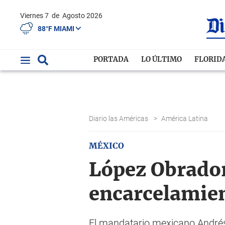
Viernes 7
de
Agosto 2026
88°F MIAMI
PORTADA
LO ÚLTIMO
FLORID
Diario las Américas
>
América Latina
MÉXICO
López Obrador
encarcelamie
El mandatario mexicano Andrés