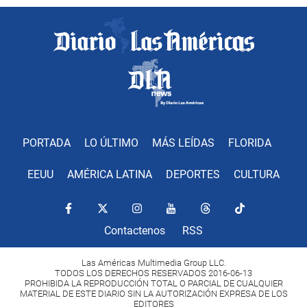
PORTADA
LO ÚLTIMO
MÁS LEÍDAS
FLORIDA
EEUU
AMÉRICA LATINA
DEPORTES
CULTURA
Contactenos
RSS
Las Américas Multimedia Group LLC.
TODOS LOS DERECHOS RESERVADOS 2016-06-13
PROHIBIDA LA REPRODUCCIÓN TOTAL O PARCIAL DE CUALQUIER
MATERIAL DE ESTE DIARIO SIN LA AUTORIZACIÓN EXPRESA DE LOS
EDITORES