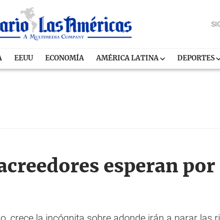
SI
A
EEUU
ECONOMÍA
AMÉRICA LATINA
DEPORTES
acreedores esperan por
no, crece la incógnita sobre adonde irán a parar las 