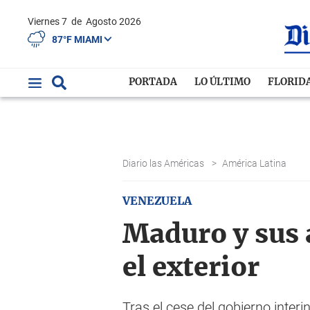
Viernes 7
de
Agosto 2026
87°F MIAMI
PORTADA
LO ÚLTIMO
FLORID
Diario las Américas
>
América Latina
VENEZUELA
Maduro y sus 
el exterior
Tras el cese del gobierno interi