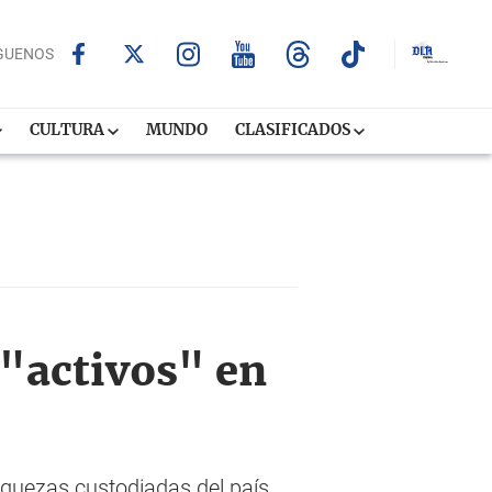
GUENOS
CULTURA
MUNDO
CLASIFICADOS
 "activos" en
riquezas custodiadas del país