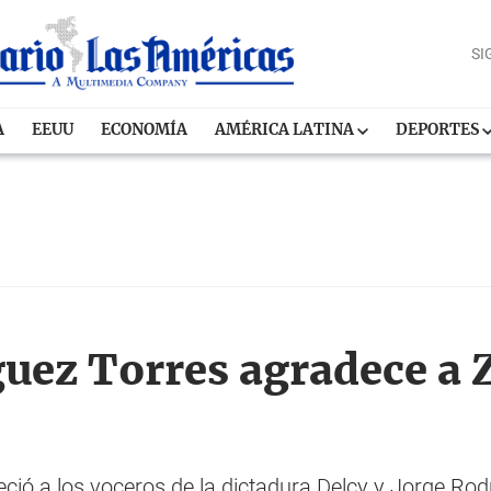
SI
A
EEUU
ECONOMÍA
AMÉRICA LATINA
DEPORTES
uez Torres agradece a 
ció a los voceros de la dictadura Delcy y Jorge Rod