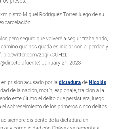
otros presos.
exministro Miguel Rodríguez Torres luego de su
excarcelación.
or, pero seguro que volveré a seguir trabajando,
 camino que nos queda es iniciar con el perdón y
”.
pic.twitter.com/zbqiRCUHzL
 (@directolafuente)
January 21, 2023
en prisión acusado por la
dictadura
de
Nicolás
dad de la nación, motín, espionaje, traición a la
iendo este último el delito que persistiera, luego
 el sobreseimiento de los primeros cinco delitos.
ue siempre disidente de la dictadura en
lianza y complicidad con Chávez se remonta a