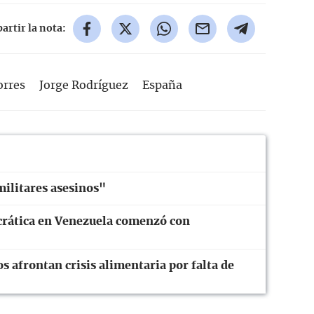
rtir la nota:
orres
Jorge Rodríguez
España
militares asesinos"
crática en Venezuela comenzó con
 afrontan crisis alimentaria por falta de