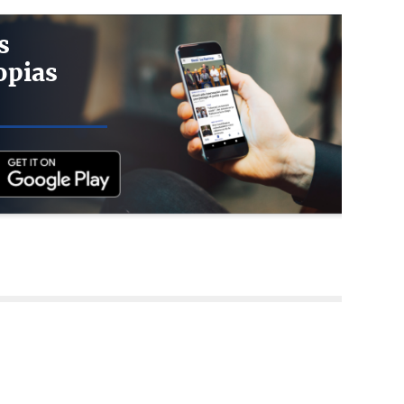
s
opias