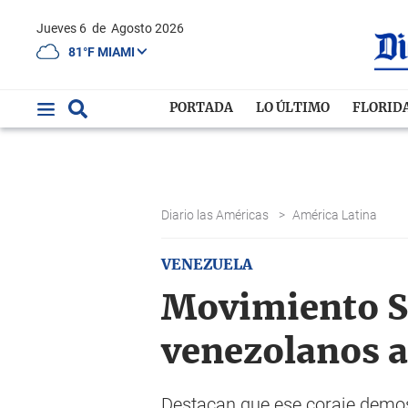
Jueves 6
de
Agosto 2026
81°F MIAMI
PORTADA
LO ÚLTIMO
FLORID
Diario las Américas
>
América Latina
VENEZUELA
Movimiento So
venezolanos a 
Destacan que ese coraje demost