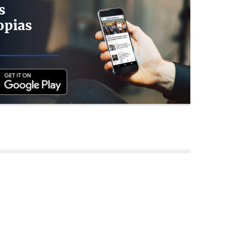
s
opias