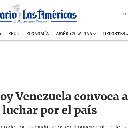
SI
A
EEUU
ECONOMÍA
AMÉRICA LATINA
DEPORTES
y Venezuela convoca a
luchar por el país
rado por los ciudadanos es el principal aliciente p