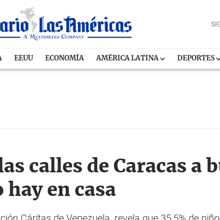
SI
A
EEUU
ECONOMÍA
AMÉRICA LATINA
DEPORTES
las calles de Caracas a b
 hay en casa
ación Cáritas de Venezuela, revela que 35,5% de niño