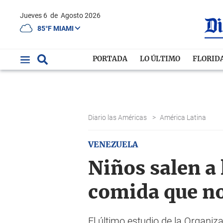
Jueves 6
de
Agosto 2026
85°F MIAMI
PORTADA
LO ÚLTIMO
FLORID
Diario las Américas
>
América Latina
VENEZUELA
Niños salen a 
comida que no
El último estudio de la Organiz