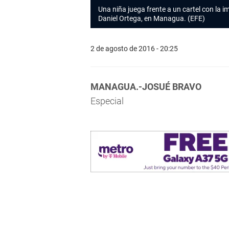
Una niña juega frente a un cartel con la 
Daniel Ortega, en Managua. (EFE)
2 de agosto de 2016 - 20:25
MANAGUA.-JOSUÉ BRAVO
Especial