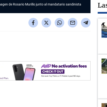
imagen de Rosario Murillo junto al mandatario sandinista
La