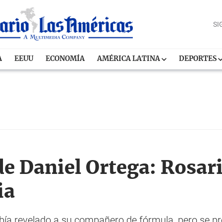
SI
A
EEUU
ECONOMÍA
AMÉRICA LATINA
DEPORTES
e Daniel Ortega: Rosari
ia
bía revelado a su compañero de fórmula, pero se pr