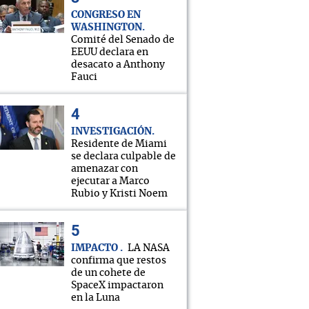
CONGRESO EN
WASHINGTON
Comité del Senado de
EEUU declara en
desacato a Anthony
Fauci
INVESTIGACIÓN
Residente de Miami
se declara culpable de
amenazar con
ejecutar a Marco
Rubio y Kristi Noem
IMPACTO
LA NASA
confirma que restos
de un cohete de
SpaceX impactaron
en la Luna