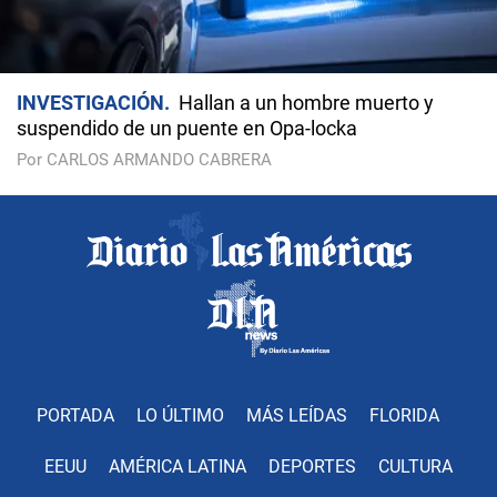
INVESTIGACIÓN
Hallan a un hombre muerto y
suspendido de un puente en Opa-locka
Por CARLOS ARMANDO CABRERA
PORTADA
LO ÚLTIMO
MÁS LEÍDAS
FLORIDA
EEUU
AMÉRICA LATINA
DEPORTES
CULTURA