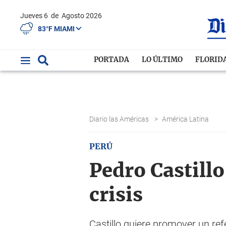
Jueves 6
de
Agosto 2026
83°F MIAMI
PORTADA
LO ÚLTIMO
FLORID
Diario las Américas
>
América Latina
PERÚ
Pedro Castill
crisis
Castillo quiere promover un r