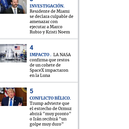
INVESTIGACIÓN
Residente de Miami
se declara culpable de
amenazar con
ejecutar a Marco
Rubio y Kristi Noem
IMPACTO
LA NASA
confirma que restos
de un cohete de
SpaceX impactaron
en la Luna
CONFLICTO BÉLICO
Trump advierte que
el estrecho de Ormuz
abrirá "muy pronto"
o Irán recibirá "un
golpe muy duro"