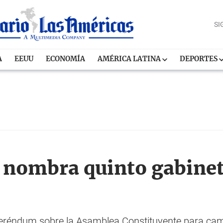
SI
A
EEUU
ECONOMÍA
AMÉRICA LATINA
DEPORTES
o nombra quinto gabine
eferéndum sobre la Asamblea Constituyente para ca