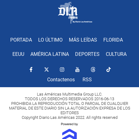
PORTADA
LO ÚLTIMO
MÁS LEÍDAS
FLORIDA
EEUU
AMÉRICA LATINA
DEPORTES
CULTURA
Contactenos
RSS
Las Américas Multimedia Group LLC.
TODOS LOS DERECHOS RESERVADOS 2016-06-13
PROHIBIDA LA REPRODUCCIÓN TOTAL O PARCIAL DE CUALQUIER
MATERIAL DE ESTE DIARIO SIN LA AUTORIZACIÓN EXPRESA DE LOS
EDITORES
Copyright Diario Las Américas 2022. All rights reserved