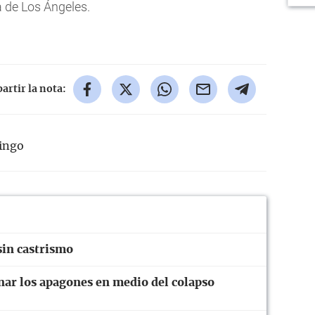
 de Los Ángeles.
rtir la nota:
ingo
sin castrismo
onar los apagones en medio del colapso