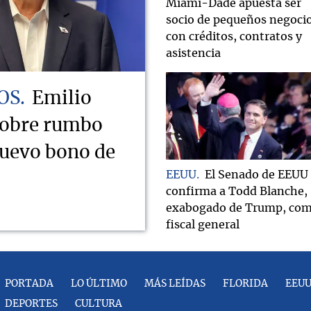
Miami-Dade apuesta ser
socio de pequeños negoci
con créditos, contratos y
asistencia
OS
Emilio
sobre rumbo
nuevo bono de
EEUU
El Senado de EEUU
confirma a Todd Blanche,
exabogado de Trump, co
fiscal general
PORTADA
LO ÚLTIMO
MÁS LEÍDAS
FLORIDA
EEU
DEPORTES
CULTURA