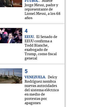
FÚTBOL
Muere
Jorge Messi, padre y
representante de
Lionel Messi, a los 68
años
EEUU
El Senado de
EEUU confirma a
Todd Blanche,
exabogado de
Trump, como fiscal
general
VENEZUELA
Delcy
Rodríguez nombra
nuevas autoridades
del sistema eléctrico
en medio de
protestas por
apagones