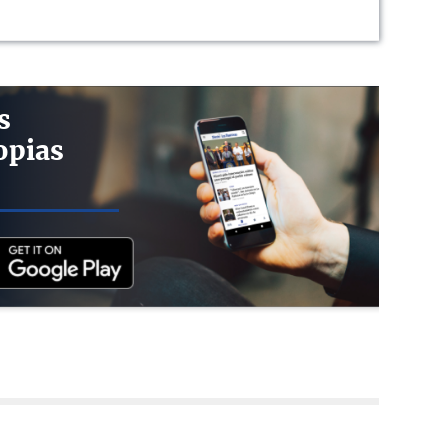
s
opias