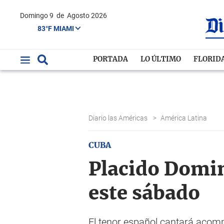
Domingo 9
de
Agosto 2026
83°F MIAMI
PORTADA
LO ÚLTIMO
FLORID
Diario las Américas
>
América Latina
CUBA
Placido Domin
este sábado
El tenor español cantará acom