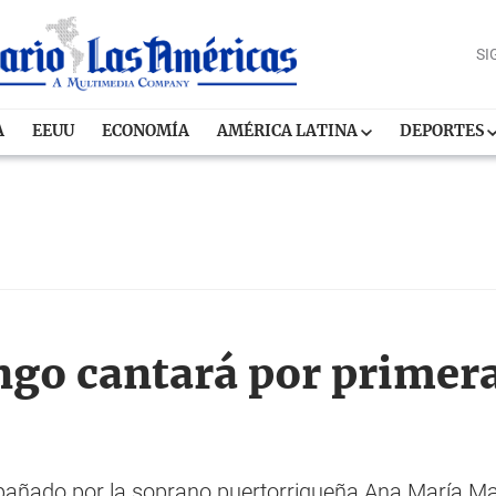
SI
A
EEUU
ECONOMÍA
AMÉRICA LATINA
DEPORTES
go cantará por primera
pañado por la soprano puertorriqueña Ana María Mar