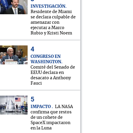
INVESTIGACIÓN
Residente de Miami
se declara culpable de
amenazar con
ejecutar a Marco
Rubio y Kristi Noem
CONGRESO EN
WASHINGTON
Comité del Senado de
EEUU declara en
desacato a Anthony
Fauci
IMPACTO
LA NASA
confirma que restos
de un cohete de
SpaceX impactaron
en la Luna