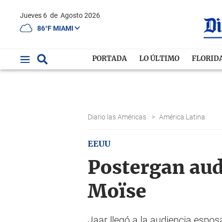
Jueves 6
de
Agosto 2026
86°F MIAMI
PORTADA
LO ÚLTIMO
FLORID
Diario las Américas
>
América Latina
EEUU
Postergan aud
Moïse
Jaar llegó a la audiencia espos