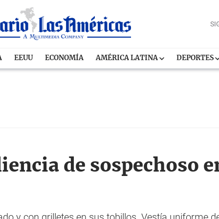
SI
A
EEUU
ECONOMÍA
AMÉRICA LATINA
DEPORTES
iencia de sospechoso e
ado y con grilletes en sus tobillos. Vestía uniforme 