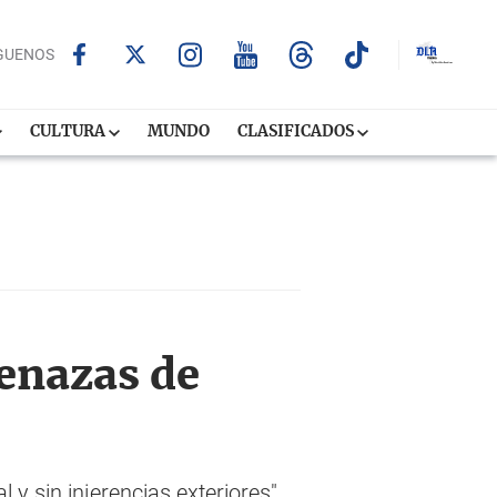
GUENOS
CULTURA
MUNDO
CLASIFICADOS
menazas de
l y sin injerencias exteriores",