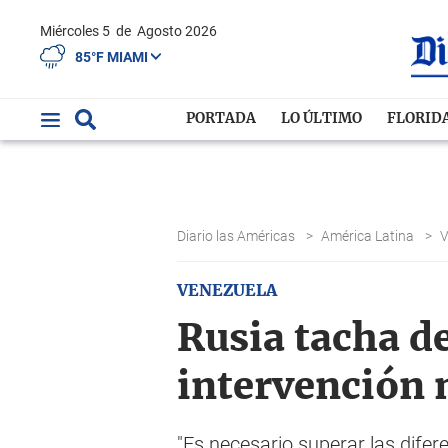
Miércoles 5
de
Agosto 2026
85°F MIAMI
PORTADA
LO ÚLTIMO
FLORID
Diario las Américas
>
América Latina
>
V
VENEZUELA
Rusia tacha d
intervención 
"Es necesario superar las diferen