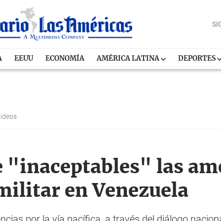
SI
A
EEUU
ECONOMÍA
AMÉRICA LATINA
DEPORTES
ideos
e "inaceptables" las a
militar en Venezuela
cias por la vía pacífica, a través del diálogo naciona