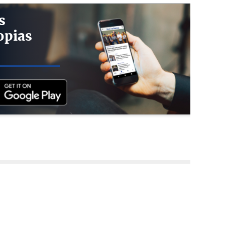
s
opias