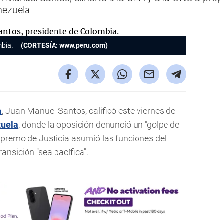
enezuela
mbia.
(CORTESÍA: www.peru.com)
a
, Juan Manuel Santos, calificó este viernes de
uela
, donde la oposición denunció un "golpe de
upremo de Justicia asumió las funciones del
ansición "sea pacífica".