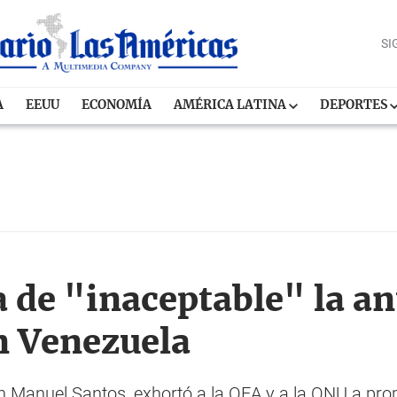
SI
A
EEUU
ECONOMÍA
AMÉRICA LATINA
DEPORTES
a de "inaceptable" la an
n Venezuela
n Manuel Santos, exhortó a la OEA y a la ONU a pro