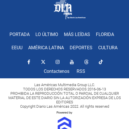
PORTADA
LO ÚLTIMO
MÁS LEÍDAS
FLORIDA
EEUU
AMÉRICA LATINA
DEPORTES
CULTURA
Contactenos
RSS
Las Américas Multimedia Group LLC.
TODOS LOS DERECHOS RESERVADOS 2016-06-13
PROHIBIDA LA REPRODUCCIÓN TOTAL O PARCIAL DE CUALQUIER
MATERIAL DE ESTE DIARIO SIN LA AUTORIZACIÓN EXPRESA DE LOS
EDITORES
Copyright Diario Las Américas 2022. All rights reserved