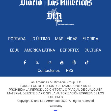
PORTADA
LO ÚLTIMO
MÁS LEÍDAS
FLORIDA
EEUU
AMÉRICA LATINA
DEPORTES
CULTURA
Contactenos
RSS
Las Américas Multimedia Group LLC.
TODOS LOS DERECHOS RESERVADOS 2016-06-13
PROHIBIDA LA REPRODUCCIÓN TOTAL O PARCIAL DE CUALQUIER
MATERIAL DE ESTE DIARIO SIN LA AUTORIZACIÓN EXPRESA DE LOS
EDITORES
Copyright Diario Las Américas 2022. All rights reserved